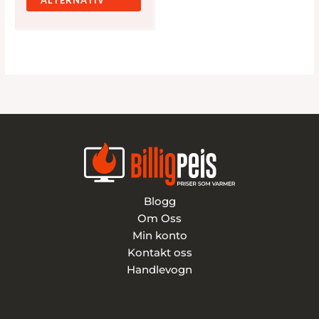
ALTERNATIV
kan
velges
på
produktsiden.
Blogg
Om Oss
Min konto
Kontakt oss
Handlevogn