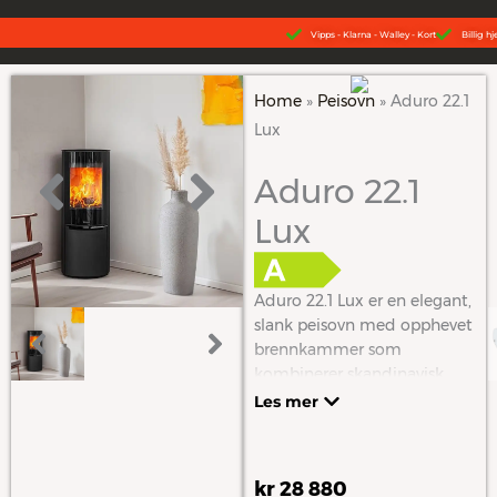
Hopp
Vipps - Klarna - Walley - Kort
Billig h
rett
til
innholdet
Home
»
Peisovn
»
Aduro 22.1
Lux
Aduro 22.1
Lux
Aduro 22.1 Lux er en elegant,
slank peisovn med opphevet
brennkammer som
kombinerer skandinavisk
minimalisme med effektiv
Les mer
oppvarming, perfekt for små
rom, kan både installeres
langs en vegg og i et hjørne.
kr
28 880
Den smale formen og den