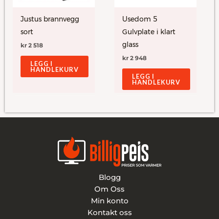
Justus brannvegg
Usedom 5
sort
Gulvplate i klart
glass
kr
2 518
kr
2 948
LEGG I
HANDLEKURV
LEGG I
HANDLEKURV
Blogg
Om Oss
Min konto
Kontakt oss