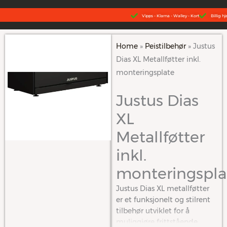
Hopp
Vipps - Klarna - Walley - Kort
Billig h
rett
til
innholdet
Home
»
Peistilbehør
»
Justus
Dias XL Metallføtter inkl.
monteringsplate
Justus Dias
XL
Metallføtter
inkl.
monteringspla
Justus Dias XL metallføtter
er et funksjonelt og stilrent
tilbehør utviklet for å
muliggjøre frittstående